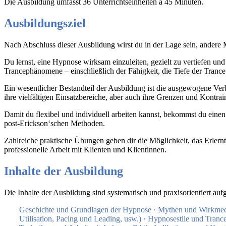
Die Ausbildung umfasst 36 Unterrichtseinheiten à 45 Minuten.
Ausbildungsziel
Nach Abschluss dieser Ausbildung wirst du in der Lage sein, ander
Du lernst, eine Hypnose wirksam einzuleiten, gezielt zu vertiefen un
Trancephänomene – einschließlich der Fähigkeit, die Tiefe der Trance 
Ein wesentlicher Bestandteil der Ausbildung ist die ausgewogene Ver
ihre vielfältigen Einsatzbereiche, aber auch ihre Grenzen und Kontrai
Damit du flexibel und individuell arbeiten kannst, bekommst du eine
post-Erickson‘schen Methoden.
Zahlreiche praktische Übungen geben dir die Möglichkeit, das Erler
professionelle Arbeit mit Klienten und Klientinnen.
Inhalte der Ausbildung
Die Inhalte der Ausbildung sind systematisch und praxisorientiert auf
Geschichte und Grundlagen der Hypnose · Mythen und Wirkmec
Utilisation, Pacing und Leading, usw.) · Hypnosestile und Tranc