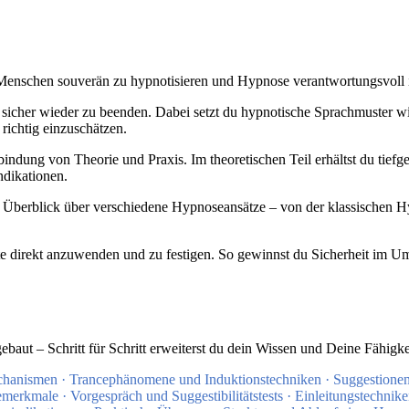
e Menschen souverän zu hypnotisieren und Hypnose verantwortungsvoll
d sicher wieder zu beenden. Dabei setzt du hypnotische Sprachmuster wi
richtig einzuschätzen.
bindung von Theorie und Praxis. Im theoretischen Teil erhältst du tie
ndikationen.
n Überblick über verschiedene Hypnoseansätze – von der klassischen H
nte direkt anzuwenden und zu festigen. So gewinnst du Sicherheit im 
gebaut – Schritt für Schritt erweiterst du dein Wissen und Deine Fähig
hanismen · Trancephänomene und Induktionstechniken · Suggestionen
emerkmale · Vorgespräch und Suggestibilitätstests · Einleitungstechni