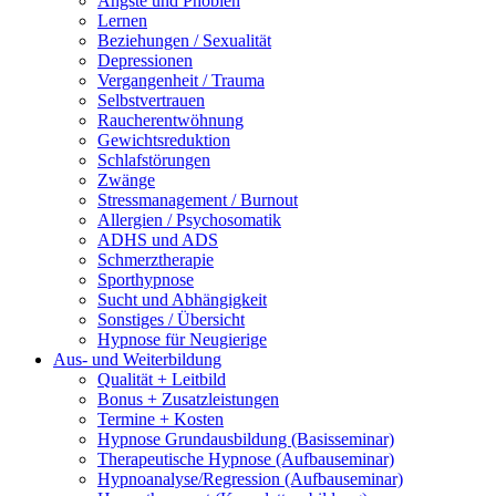
Ängste und Phobien
Lernen
Beziehungen / Sexualität
Depressionen
Vergangenheit / Trauma
Selbstvertrauen
Raucherentwöhnung
Gewichtsreduktion
Schlafstörungen
Zwänge
Stressmanagement / Burnout
Allergien / Psychosomatik
ADHS und ADS
Schmerztherapie
Sporthypnose
Sucht und Abhängigkeit
Sonstiges / Übersicht
Hypnose für Neugierige
Aus- und Weiterbildung
Qualität + Leitbild
Bonus + Zusatzleistungen
Termine + Kosten
Hypnose Grundausbildung (Basisseminar)
Therapeutische Hypnose (Aufbauseminar)
Hypnoanalyse/Regression (Aufbauseminar)