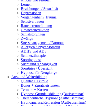
Ängste und Phobien
Lernen
Beziehungen / Sexualität
Depressionen
Vergangenheit / Trauma
Selbstvertrauen
Raucherentwöhnung
Gewichtsreduktion
Schlafstörungen
Zwänge
Stressmanagement / Burnout
Allergien / Psychosomatik
ADHS und ADS
Schmerztherapie
Sporthypnose
Sucht und Abhängigkeit
Sonstiges / Übersicht
Hypnose für Neugierige
Aus- und Weiterbildung
Qualität + Leitbild
Bonus + Zusatzleistungen
Termine + Kosten
Hypnose Grundausbildung (Basisseminar)
Therapeutische Hypnose (Aufbauseminar)
Hypnoanalyse/Regression (Aufbauseminar)