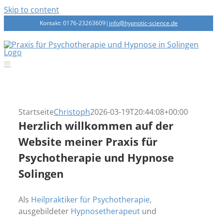
Skip to content
Kontakt: 0176-23263609
|
info@hypnotic-science.de
Startseite
Christoph
2026-03-19T20:44:08+00:00
Herzlich willkommen auf der
Website meiner Praxis für
Psychotherapie und Hypnose
Solingen
Als
Heilpraktiker für Psychotherapie
,
ausgebildeter
Hypnosetherapeut
und